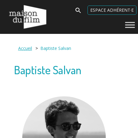
Maison du Film
Search
ESPACE ADHÉRENT·E
for:
Accueil
>
Baptiste Salvan
Baptiste Salvan