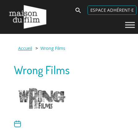
Maison du Film
Search
ESPACE ADHÉRENT·E
for:
Accueil
>
Wrong Films
Wrong Films