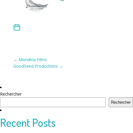
Navigation
←
Mondina Films
GoodSeed Productions
→
de
l’article
Rechercher
Rechercher
Recent Posts