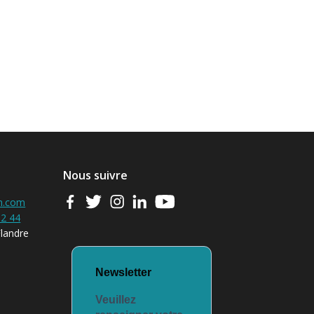
Nous suivre
m.com
32 44
Flandre
Newsletter
Veuillez