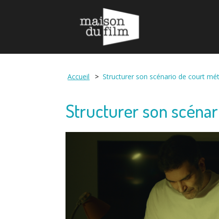
Maison du Film
Accueil
>
Structurer son scénario de court mé
Structurer son scénar