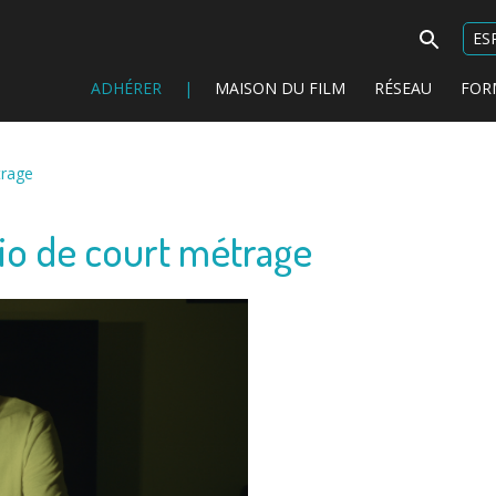
Search
ES
for:
ADHÉRER
|
MAISON DU FILM
RÉSEAU
FOR
trage
io de court métrage