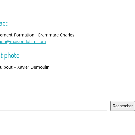
act
ement Formation : Grammare Charles
tion@maisondufilm.com
it photo
au bout – Xavier Demoulin
Rechercher