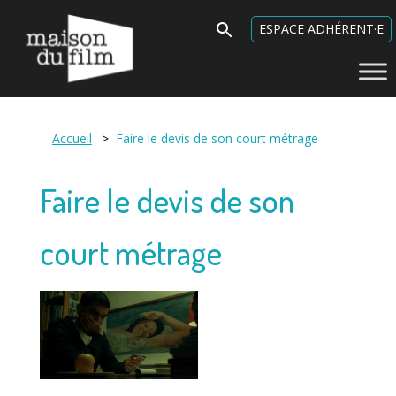
Maison du Film
Search
ESPACE ADHÉRENT·E
for:
Accueil
>
Faire le devis de son court métrage
Faire le devis de son
court métrage