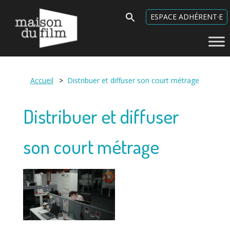
Maison du Film
Search
ESPACE ADHÉRENT·E
for:
Accueil
>
Distribuer et diffuser son court métrage
Distribuer et diffuser
son court métrage